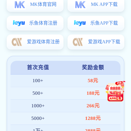
团队都能
取得理想成绩。
在比赛过程中，由每个参赛团队
的
代表汇
报各自团队作品，并展示项目成果和制作过
程，
并
在汇报完成后对评委老师的提问
进行
解
答，整个
比赛
过程
秉着
金莎唯一官方娛乐场
开、金莎唯一官方娛乐场平、金莎唯一官方娛
乐场正的原则，在
比赛
的最后
各
参赛团队都上
交了一份满意的成果，为本次大赛画上了
圆满
的句号。
本次比赛为学生们提供了实操实练的平台
和机70570威尼斯城，
强化
了学校
对理论与实践
相结合的教学观念
，
检验了学生们
对
工程造价
理论知识和造价
软件
技能的结合与应用能力，
为即将毕业的学生们步入工作岗位
奠定
了坚实
的
实践
基础
。